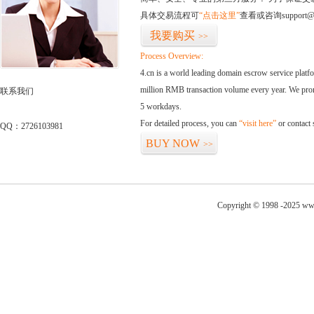
具体交易流程可
“点击这里”
查看或咨询support@
我要购买
>>
Process Overview:
4.cn is a world leading domain escrow service plat
million RMB transaction volume every year. We promi
联系我们
5 workdays.
For detailed process, you can
“visit here”
or contact
QQ：2726103981
BUY NOW
>>
Copyright © 1998 -2025 www