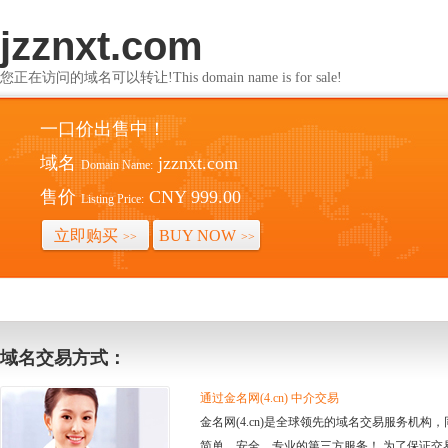
jzznxt.com
您正在访问的域名可以转让!This domain name is for sale!
一口价出售中！
域名
jzznxt.com
Domain Name:
售价
CNY 999.00
Listing Price:
立即购买
BUY NOW
>>
>>
域名交易方式：
通过金名网(4.cn) 中介交易
金名网(4.cn)是全球领先的域名交易服务机
简单、安全、专业的第三方服务！ 为了保证交